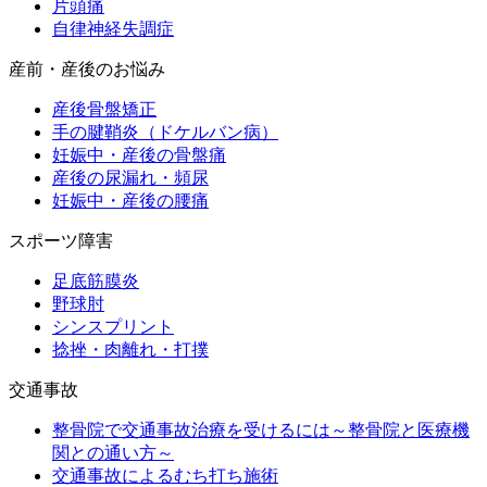
片頭痛
自律神経失調症
産前・産後のお悩み
産後骨盤矯正
手の腱鞘炎（ドケルバン病）
妊娠中・産後の骨盤痛
産後の尿漏れ・頻尿
妊娠中・産後の腰痛
スポーツ障害
足底筋膜炎
野球肘
シンスプリント
捻挫・肉離れ・打撲
交通事故
整骨院で交通事故治療を受けるには～整骨院と医療機
関との通い方～
交通事故によるむち打ち施術