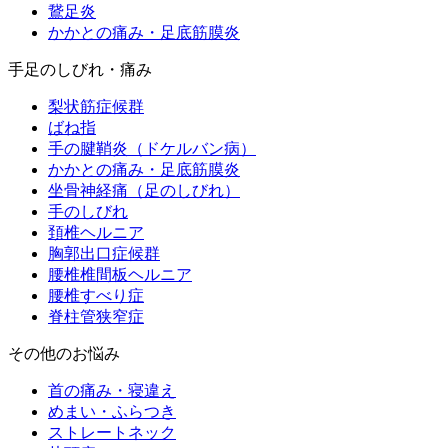
鵞足炎
かかとの痛み・足底筋膜炎
手足のしびれ・痛み
梨状筋症候群
ばね指
手の腱鞘炎（ドケルバン病）
かかとの痛み・足底筋膜炎
坐骨神経痛（足のしびれ）
手のしびれ
頚椎ヘルニア
胸郭出口症候群
腰椎椎間板ヘルニア
腰椎すべり症
脊柱管狭窄症
その他のお悩み
首の痛み・寝違え
めまい・ふらつき
ストレートネック