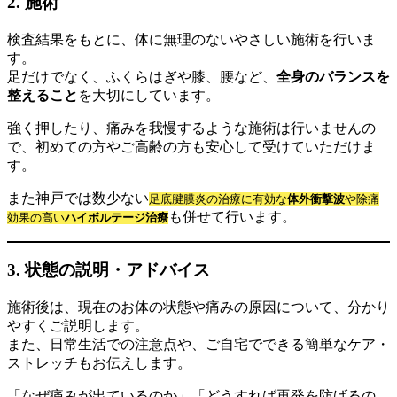
2. 施術
検査結果をもとに、体に無理のないやさしい施術を行いま
す。
足だけでなく、ふくらはぎや膝、腰など、
全身のバランスを
整えること
を大切にしています。
強く押したり、痛みを我慢するような施術は行いませんの
で、初めての方やご高齢の方も安心して受けていただけま
す。
また神戸では数少ない
足底腱膜炎の治療に有効な
体外衝撃波
や除痛
も併せて行います。
効果の高い
ハイボルテージ治療
3. 状態の説明・アドバイス
施術後は、現在のお体の状態や痛みの原因について、分かり
やすくご説明します。
また、日常生活での注意点や、ご自宅でできる簡単なケア・
ストレッチもお伝えします。
「なぜ痛みが出ているのか」「どうすれば再発を防げるの