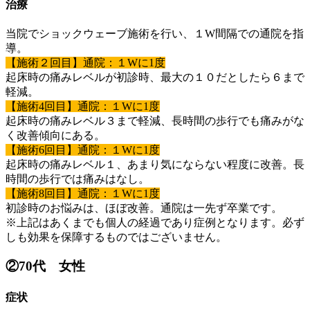
治療
当院でショックウェーブ施術を行い、１W間隔での通院を指
導。
【施術２回目】通院：１Wに1度
起床時の痛みレベルが初診時、最大の１０だとしたら６まで
軽減。
【施術4回目】通院：１Wに1度
起床時の痛みレベル３まで軽減、長時間の歩行でも痛みがな
く改善傾向にある。
【施術6回目】通院：１Wに1度
起床時の痛みレベル１、あまり気にならない程度に改善。長
時間の歩行では痛みはなし。
【施術8回目】通院：１Wに1度
初診時のお悩みは、ほぼ改善。通院は一先ず卒業です。
※上記はあくまでも個人の経過であり症例となります。必ず
しも効果を保障するものではございません。
②
70代 女性
症状