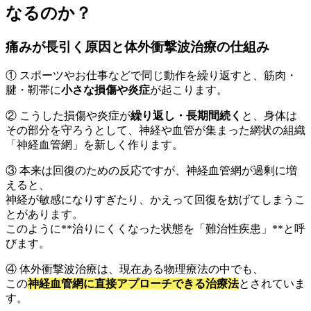
なるのか？
痛みが長引く原因と体外衝撃波治療の仕組み
① スポーツやお仕事などで同じ動作を繰り返すと、筋肉・
腱・靭帯に
小さな損傷や炎症
が起こります。
② こうした損傷や炎症が
繰り返し・長期間続く
と、身体は
その部分を守ろうとして、神経や血管が集まった網状の組織
「神経血管網」を新しく作ります。
③ 本来は回復のための反応ですが、神経血管網が過剰に増
えると、
神経が敏感になりすぎたり、かえって回復を妨げてしまうこ
とがあります。
このように**治りにくくなった状態を「難治性疾患」**と呼
びます。
④ 体外衝撃波治療は、現在ある物理療法の中でも、
この
神経血管網に直接アプローチできる治療法
とされていま
す。