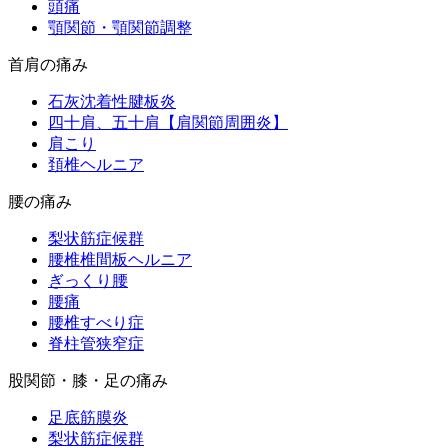
頭痛
顎関節・顎関節調整
首肩の痛み
石灰沈着性腱板炎
四十肩、五十肩【肩関節周囲炎】
肩こり
頚椎ヘルニア
腰の痛み
梨状筋症候群
腰椎椎間板ヘルニア
ぎっくり腰
腰痛
腰椎すべり症
脊柱管狭窄症
股関節・膝・足の痛み
足底筋膜炎
梨状筋症候群