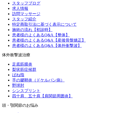
スタッフブログ
求人情報
訪問マッサージ
スタッフ紹介
特定商取引法に基づく表示について
施術の流れ【初診時】
患者様のよくあるQ&A【整体】
患者様のよくあるQ&A【産後骨盤矯正】
患者様のよくあるQ&A【体外衝撃波】
体外衝撃波治療
足底筋膜炎
梨状筋症候群
ばね指
手の腱鞘炎（ドケルバン病）
野球肘
シンスプリント
四十肩、五十肩【肩関節周囲炎】
頭・顎関節のお悩み