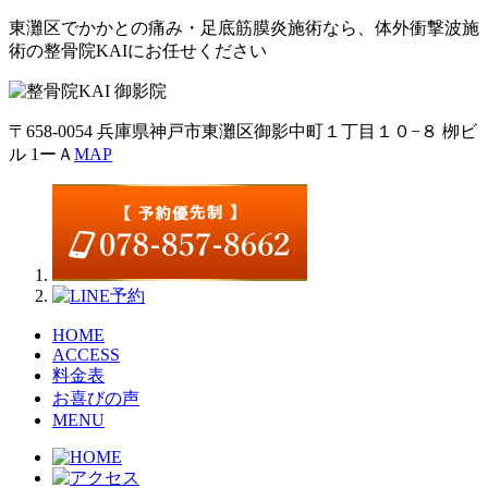
東灘区でかかとの痛み・足底筋膜炎施術なら、体外衝撃波施
術の整骨院KAIにお任せください
〒658-0054 兵庫県神戸市東灘区御影中町１丁目１０−８ 栁ビ
ル 1ーＡ
MAP
HOME
ACCESS
料金表
お喜びの声
MENU