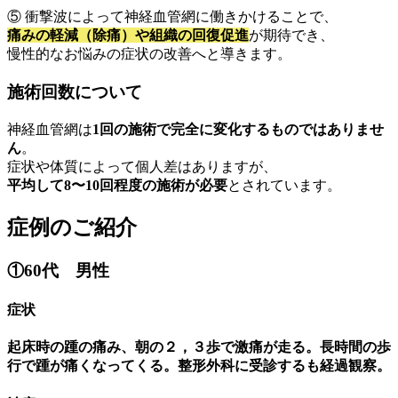
⑤ 衝撃波によって神経血管網に働きかけることで、
痛みの軽減（除痛）や組織の回復促進
が期待でき、
慢性的なお悩みの症状の改善へと導きます。
施術回数について
神経血管網は
1回の施術で完全に変化するものではありませ
ん
。
症状や体質によって個人差はありますが、
平均して8〜10回程度の施術が必要
とされています。
症例のご紹介
①
60代 男性
症状
起床時の踵の痛み、朝の２，３歩で激痛が走る。長時間の歩
行で踵が痛くなってくる。整形外科に受診するも経過観察。