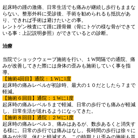
起床時の踵の激痛、日常生活でも痛みが継続し歩行もままな
らない。整形外科に受診後、手術を勧められるも抵抗があ
り、できれば手術は避けたいとの事。
レントゲン検査にて踵に踵骨棘（骨にトゲの様な骨ができて
いる事：上記説明参照）ができているとの診断。
治療
当院でショックウェーブ施術を行い、１W間隔での通院、痛
みが改善してきた際には身体の歪みも施術していく事を指
導。
【施術4回目】通院：１Wに1度
起床時の痛みレベルが初診時、最大の１０だとしたら７まで
軽減。
【施術６回目】通院：１Wに1度
起床時の痛みレベル５まで軽減、日常の歩行でも痛みが軽減
し、日常生活が送れるようになってきた。
【施術８回目】通院：２Wに1度
起床時の痛みレベル３、痛みはあるが、数歩あるくと消失す
る様に。日常の歩行では痛みはなし。長時間の歩行は徐々に
痛みが出現。休むと軽減する。この時期より歪みの施術も並