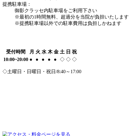
提携駐車場：
御影クラッセ内駐車場をご利用下さい
※最初の1時間無料、超過分を当院が負担いたします
※提携駐車場以外での駐車費用は負担しかねます
受付時間
月
火
水
木
金
土
日
祝
10:00~20:00
●
●
●
●
●
◇
◇
◇
◇土曜日・日曜日・祝日/8:40～17:00