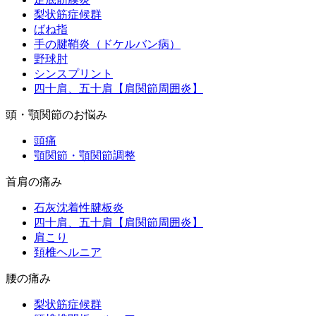
梨状筋症候群
ばね指
手の腱鞘炎（ドケルバン病）
野球肘
シンスプリント
四十肩、五十肩【肩関節周囲炎】
頭・顎関節のお悩み
頭痛
顎関節・顎関節調整
首肩の痛み
石灰沈着性腱板炎
四十肩、五十肩【肩関節周囲炎】
肩こり
頚椎ヘルニア
腰の痛み
梨状筋症候群