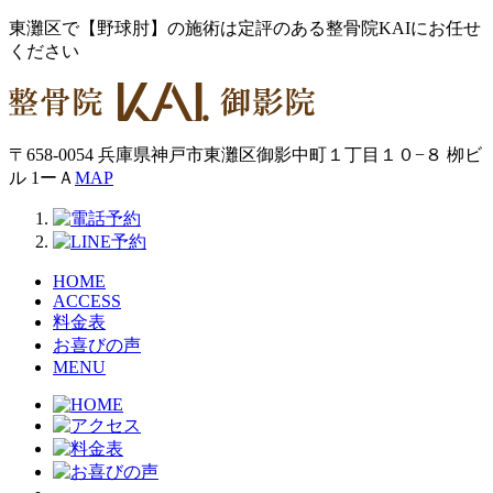
東灘区で【野球肘】の施術は定評のある整骨院KAIにお任せ
ください
〒658-0054 兵庫県神戸市東灘区御影中町１丁目１０−８ 栁ビ
ル 1ーＡ
MAP
HOME
ACCESS
料金表
お喜びの声
MENU