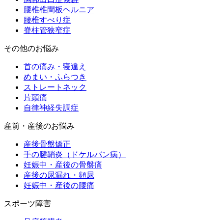
腰椎椎間板ヘルニア
腰椎すべり症
脊柱管狭窄症
その他のお悩み
首の痛み・寝違え
めまい・ふらつき
ストレートネック
片頭痛
自律神経失調症
産前・産後のお悩み
産後骨盤矯正
手の腱鞘炎（ドケルバン病）
妊娠中・産後の骨盤痛
産後の尿漏れ・頻尿
妊娠中・産後の腰痛
スポーツ障害