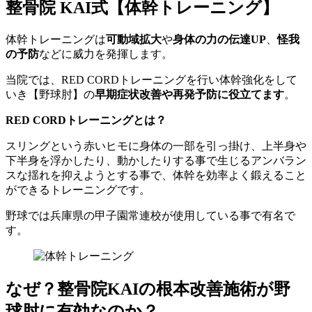
整骨院 KAI式【体幹トレーニング】
体幹トレーニングは
可動域拡大
や
身体の力の伝達UP
、
怪我
の予防
などに威力を発揮します。
当院では、RED CORDトレーニングを行い体幹強化をして
いき【野球肘】の
早期症状改善や再発予防に役立てます
。
RED CORDトレーニングとは？
スリングという赤いヒモに身体の一部を引っ掛け、上半身や
下半身を浮かしたり、動かしたりする事で生じるアンバラン
スな揺れを抑えようとする事で、体幹を効率よく鍛えること
ができるトレーニングです。
野球では兵庫県の甲子園常連校が使用している事で有名で
す。
なぜ？整骨院KAIの根本改善施術が野
球肘に有効なのか？