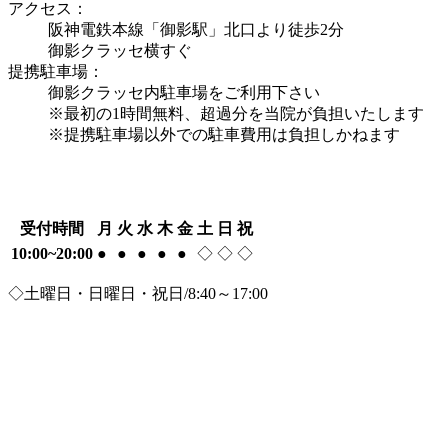
アクセス：
阪神電鉄本線「御影駅」北口より徒歩2分
御影クラッセ横すぐ
提携駐車場：
御影クラッセ内駐車場をご利用下さい
※最初の1時間無料、超過分を当院が負担いたします
※提携駐車場以外での駐車費用は負担しかねます
受付時間
月
火
水
木
金
土
日
祝
10:00~20:00
●
●
●
●
●
◇
◇
◇
◇土曜日・日曜日・祝日/8:40～17:00