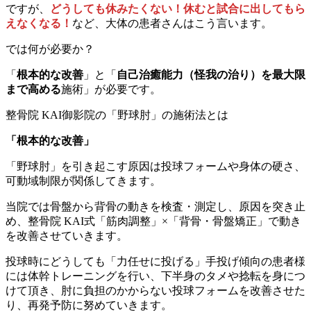
ですが、
どうしても休みたくない！休むと試合に出してもら
えなくなる！
など、大体の患者さんはこう言います。
では何が必要か？
「
根本的な改善
」と「
自己治癒能力（怪我の治り）を最大限
まで高める
施術」が必要です。
整骨院 KAI御影院の「野球肘」の施術法とは
「根本的な改善」
「野球肘」を引き起こす原因は投球フォームや身体の硬さ、
可動域制限が関係してきます。
当院では骨盤から背骨の動きを検査・測定し、原因を突き止
め、整骨院 KAI式「筋肉調整」×「背骨・骨盤矯正」で動き
を改善させていきます。
投球時にどうしても「力任せに投げる」手投げ傾向の患者様
には体幹トレーニングを行い、下半身のタメや捻転を身につ
けて頂き、肘に負担のかからない投球フォームを改善させた
り、再発予防に努めていきます。