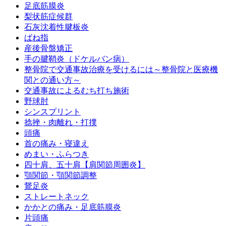
足底筋膜炎
梨状筋症候群
石灰沈着性腱板炎
ばね指
産後骨盤矯正
手の腱鞘炎（ドケルバン病）
整骨院で交通事故治療を受けるには～整骨院と医療機
関との通い方～
交通事故によるむち打ち施術
野球肘
シンスプリント
捻挫・肉離れ・打撲
頭痛
首の痛み・寝違え
めまい・ふらつき
四十肩、五十肩【肩関節周囲炎】
顎関節・顎関節調整
鵞足炎
ストレートネック
かかとの痛み・足底筋膜炎
片頭痛