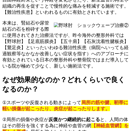
組織の再生を促すことで慢性的な痛みを軽減する施術です。
【難治性疾患】といわれるものに有効とされています。
本来は、腎結石や尿管
結石の石を粉砕する際
に使用されてきた治療法ですが、昨今海外の整形外科では
【野球肘】【足底筋膜炎】【五十肩】【石灰沈着性腱板炎】
【鵞足炎】といったいわゆる難治性疾患（病院へいっても経
過観察等なかなか改善しない症状を指す）へのアプローチに
有効とされている日本の整形外科や整骨院ではまだ導入して
いる院が極めて少なく、新しい施術法です。
なぜ効果的なのか？どれくらいで良く
なるのか？
①
スポーツや反復される動きによって
局所の筋や腱、靭帯に
軽い損傷が起こったり、炎症が起こったりします。
②
局所の損傷や炎症が
反復かつ継続的に起こる
と、人間の体
はその部分を強くする為に神経や血管の網
【神経血管網】を