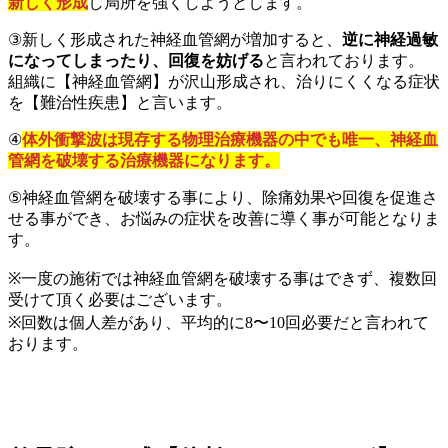
新しく形成
し局所を強くしようとします。
③
新しく形成された神経血管網が増加すると、
逆に神経過敏
になってしまったり、回復を妨げる
と言われております。
組織に【神経血管網】が沢山形成され、治りにくくなる症状
を【難治性疾患】と言います。
④
体外衝撃波は現存する物理治療機器の中でも唯一、神経血
管網を破壊する治療機器になります。
⑤
神経血管網を破壊する事により、除痛効果や回復を促進さ
せる事ができ、お悩みの症状を改善に導く事が可能となりま
す。
※
一度の施術では神経血管網を破壊する事はできず、複数回
受けて頂く必要はございます。
※
回数は個人差があり、平均的に
8
〜
10
回必要だと言われて
おります。