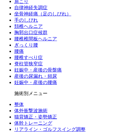
肩こり
自律神経失調症
坐骨神経痛（足のしびれ）
手のしびれ
頚椎ヘルニア
胸郭出口症候群
腰椎椎間板ヘルニア
ぎっくり腰
腰痛
腰椎すべり症
脊柱管狭窄症
妊娠中・産後の骨盤痛
産後の尿漏れ・頻尿
妊娠中・産後の腰痛
施術別メニュー
整体
体外衝撃波施術
猫背矯正・姿勢矯正
体幹トレーニング
リアライン・ゴルフスイング調整