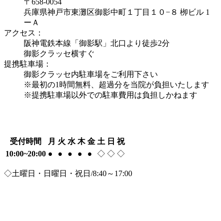
〒658-0054
兵庫県神戸市東灘区御影中町１丁目１０−８ 栁ビル 1
ーＡ
アクセス：
阪神電鉄本線「御影駅」北口より徒歩2分
御影クラッセ横すぐ
提携駐車場：
御影クラッセ内駐車場をご利用下さい
※最初の1時間無料、超過分を当院が負担いたします
※提携駐車場以外での駐車費用は負担しかねます
受付時間
月
火
水
木
金
土
日
祝
10:00~20:00
●
●
●
●
●
◇
◇
◇
◇土曜日・日曜日・祝日/8:40～17:00