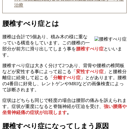
治療
腰椎すべり症とは
腰椎は合計で5個あり、積み木の様に重な
っている構造をしています。この腰椎の一
部分が前方に滑り出してしまう事を
腰椎すべり症
といいま
す。
腰椎すべり症は大きく分けて2つあり、背骨や腰椎の椎間板
などが変性する事によって起こる「
変性すべり症
」と腰椎分
離症に続発して起こる「
分離すべり症
」とがあります。腰椎
の4番目に好発し、レントゲンやMRIなどの画像検査によっ
て診断されます。
症状はどちらも同じで軽度の場合は腰部の痛みを訴えられま
す。症状が重度になると脊髄神経が圧迫を受け、
強い腰痛や
坐骨神経痛の症状が出現します
。
腰椎すべり症になってしまう原因