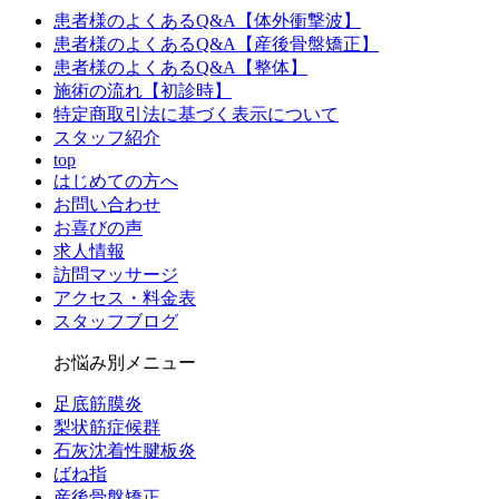
患者様のよくあるQ&A【体外衝撃波】
患者様のよくあるQ&A【産後骨盤矯正】
患者様のよくあるQ&A【整体】
施術の流れ【初診時】
特定商取引法に基づく表示について
スタッフ紹介
top
はじめての方へ
お問い合わせ
お喜びの声
求人情報
訪問マッサージ
アクセス・料金表
スタッフブログ
お悩み別メニュー
足底筋膜炎
梨状筋症候群
石灰沈着性腱板炎
ばね指
産後骨盤矯正