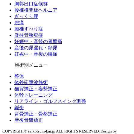
胸郭出口症候群
腰椎椎間板ヘルニア
ぎっくり腰
腰痛
腰椎すべり症
脊柱管狭窄症
妊娠中・産後の骨盤痛
産後の尿漏れ・頻尿
妊娠中・産後の腰痛
施術別メニュー
整体
体外衝撃波施術
猫背矯正・姿勢矯正
体幹トレーニング
リアライン・ゴルフスイング調整
鍼灸
背骨矯正・骨盤矯正
産後骨盤矯正
COPYRIGHT© seikotsuin-kai.jp ALL RIGHTS RESERVED. Design by