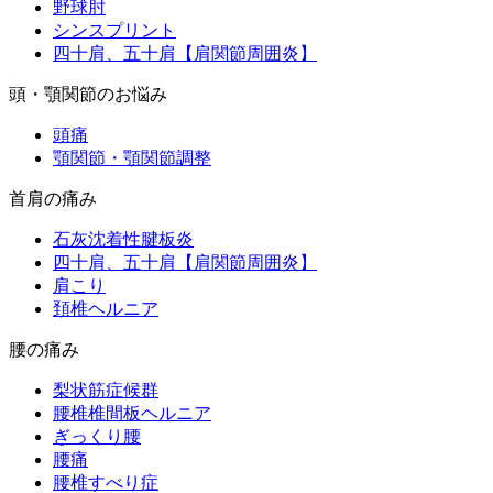
野球肘
シンスプリント
四十肩、五十肩【肩関節周囲炎】
頭・顎関節のお悩み
頭痛
顎関節・顎関節調整
首肩の痛み
石灰沈着性腱板炎
四十肩、五十肩【肩関節周囲炎】
肩こり
頚椎ヘルニア
腰の痛み
梨状筋症候群
腰椎椎間板ヘルニア
ぎっくり腰
腰痛
腰椎すべり症