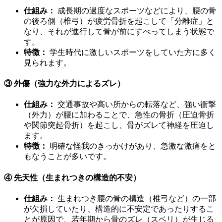
仕組み：
成長期の過度なスポーツなどにより、腰の骨
の後ろ側（椎弓）が疲労骨折を起こして「分離症」と
なり、それが進行して骨が前にすべってしまう状態で
す。
特徴：
学生時代に激しいスポーツをしていた方に多く
見られます。
③ 外傷（強力な外力によるズレ）
仕組み：
交通事故や高い所からの転落など、強い衝撃
（外力）が腰に加わることで、急性の骨折（圧迫骨折
や関節突起骨折）を起こし、骨がズレて神経を圧迫し
ます。
特徴：
明確な怪我のきっかけがあり、急激な激痛をと
もなうことが多いです。
④ 先天性（生まれつきの構造的不安）
仕組み：
生まれつき腰の骨の構造（椎弓など）の一部
が欠損していたり、構造的に不安定であったりするこ
とが原因で、若年期から骨のズレ（スベリ）が生じる