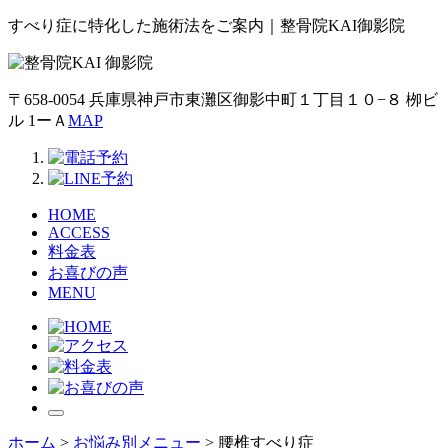
すべり症に特化した施術法をご案内｜整骨院KAI御影院
〒658-0054 兵庫県神戸市東灘区御影中町１丁目１０−８ 栁ビ
ル 1ーＡ
MAP
HOME
ACCESS
料金表
お喜びの声
MENU
ホーム
>
お悩み別メニュー
>
腰椎すべり症