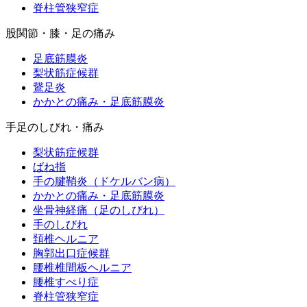
脊柱管狭窄症
股関節・膝・足の痛み
足底筋膜炎
梨状筋症候群
鵞足炎
かかとの痛み・足底筋膜炎
手足のしびれ・痛み
梨状筋症候群
ばね指
手の腱鞘炎（ドケルバン病）
かかとの痛み・足底筋膜炎
坐骨神経痛（足のしびれ）
手のしびれ
頚椎ヘルニア
胸郭出口症候群
腰椎椎間板ヘルニア
腰椎すべり症
脊柱管狭窄症