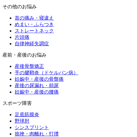
その他のお悩み
首の痛み・寝違え
めまい・ふらつき
ストレートネック
片頭痛
自律神経失調症
産前・産後のお悩み
産後骨盤矯正
手の腱鞘炎（ドケルバン病）
妊娠中・産後の骨盤痛
産後の尿漏れ・頻尿
妊娠中・産後の腰痛
スポーツ障害
足底筋膜炎
野球肘
シンスプリント
捻挫・肉離れ・打撲