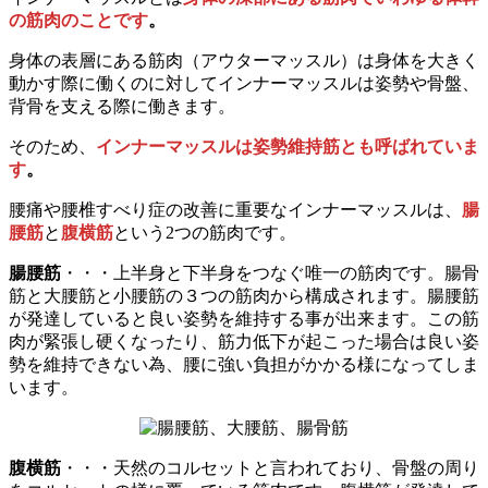
の筋肉のことです
。
身体の表層にある筋肉（アウターマッスル）は身体を大きく
動かす際に働くのに対してインナーマッスルは姿勢や骨盤、
背骨を支える際に働きます。
そのため、
インナーマッスルは姿勢維持筋とも呼ばれていま
す
。
腰痛や腰椎すべり症の改善に重要なインナーマッスルは、
腸
腰筋
と
腹横筋
という2つの筋肉です。
腸腰筋
・・・上半身と下半身をつなぐ唯一の筋肉です。腸骨
筋と大腰筋と小腰筋の３つの筋肉から構成されます。腸腰筋
が発達していると良い姿勢を維持する事が出来ます。この筋
肉が緊張し硬くなったり、筋力低下が起こった場合は良い姿
勢を維持できない為、腰に強い負担がかかる様になってしま
います。
腹横筋
・・・天然のコルセットと言われており、骨盤の周り