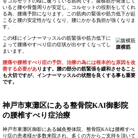
をコルセットの様に覆っている筋肉です。腹横筋が発達して
いると腰や骨盤周りが安定し、コルセットの役割をしてくれ
る為、腰痛予防になります。この筋肉の緊張や筋力低下が起
こると腰の安定性がなくなり、腰にかかる負担が強くなりま
す。
この様にインナーマッスルの筋緊張や筋力低下に
よって腰痛やすべり症の症状が出やすくなってし
腹横筋
まいます。
腰痛や腰椎すべり症の予防、治療の為には根本的な原因を改
善する必要があ
ります。腰の部分の筋緊張を緩和させること
も大切ですが、インナーマッスルの状態を良くする事も重要
です。
神戸市東灘区にある整骨院KAI御影院
の腰椎すべり症治療
神戸市東灘区御影にある鍼灸整体院、整骨院KAIは腰椎すべ
り症の患者様が多数来院され、多くの方からご支持を頂いて