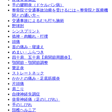
手の腱鞘炎（ドケルバン病）
整骨院で交通事故治療を受けるには～整骨院と医療機
関との通い方～
交通事故によるむち打ち施術
野球肘
シンスプリント
捻挫・肉離れ・打撲
頭痛
首の痛み・寝違え
めまい・ふらつき
四十肩、五十肩【肩関節周囲炎】
顎関節・顎関節調整
鵞足炎
ストレートネック
かかとの痛み・足底筋膜炎
片頭痛
肩こり
自律神経失調症
坐骨神経痛（足のしびれ）
手のしびれ
頚椎ヘルニア