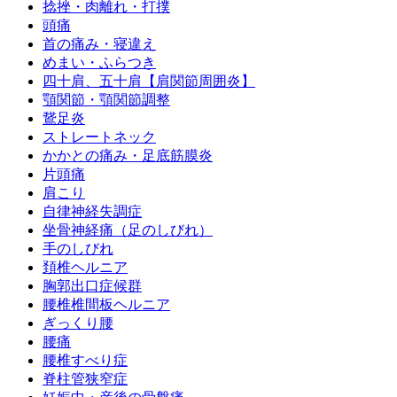
捻挫・肉離れ・打撲
頭痛
首の痛み・寝違え
めまい・ふらつき
四十肩、五十肩【肩関節周囲炎】
顎関節・顎関節調整
鵞足炎
ストレートネック
かかとの痛み・足底筋膜炎
片頭痛
肩こり
自律神経失調症
坐骨神経痛（足のしびれ）
手のしびれ
頚椎ヘルニア
胸郭出口症候群
腰椎椎間板ヘルニア
ぎっくり腰
腰痛
腰椎すべり症
脊柱管狭窄症