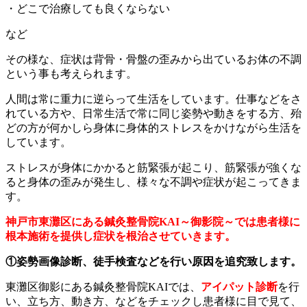
・どこで治療しても良くならない
など
その様な、症状は背骨・骨盤の歪みから出ているお体の不調
という事も考えられます。
人間は常に重力に逆らって生活をしています。仕事などをさ
れている方や、日常生活で常に同じ姿勢や動きをする方、殆
どの方が何かしら身体に身体的ストレスをかけながら生活を
しています。
ストレスが身体にかかると筋緊張が起こり、筋緊張が強くな
ると身体の歪みが発生し、様々な不調や症状が起こってきま
す。
神戸市東灘区にある鍼灸整骨院KAI～御影院～では患者様に
根本施術を提供し症状を根治させていきます。
①姿勢画像診断、徒手検査などを行い原因を追究致します。
東灘区御影にある鍼灸整骨院KAIでは、
アイパット診断
を行
い、立ち方、動き方、などをチェックし患者様に目で見て、