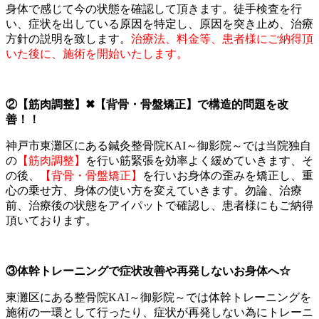
身体で感じて今の状態を確認して頂きます。徒手検査を行
い、症状を出している原因を特定し、原因を突き止め、治療
方針の説明を致します。
治療法、料金等、患者様にご納得頂
いた後に、施術を開始いたします。
②【筋肉調整】✖【背骨・骨盤矯正】で構造的問題を改
善！！
神戸市東灘区にある鍼灸整骨院KAI～御影院～では当院独自
の
【筋肉調整】
を行い筋緊張を効率よく緩めていきます、そ
の後、
【背骨・骨盤矯正】
を行いお身体の歪みを矯正し、重
心の乗せ方、身体の使い方を変えていきます。勿論、治療
前、治療後の状態をアイパットで確認し、患者様にもご納得
頂いております。
③体幹トレーニングで症状改善や再発しないお身体へ☆
東灘区にある整骨院KAI～御影院～では体幹トレーニングを
施術の一環として行ったり、症状が再発しない為にトレーニ