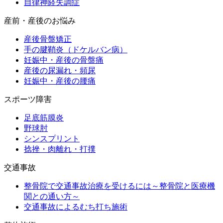
自律神経失調症
産前・産後のお悩み
産後骨盤矯正
手の腱鞘炎（ドケルバン病）
妊娠中・産後の骨盤痛
産後の尿漏れ・頻尿
妊娠中・産後の腰痛
スポーツ障害
足底筋膜炎
野球肘
シンスプリント
捻挫・肉離れ・打撲
交通事故
整骨院で交通事故治療を受けるには～整骨院と医療機
関との通い方～
交通事故によるむち打ち施術