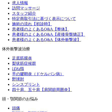
求人情報
訪問マッサージ
スタッフ紹介
特定商取引法に基づく表示について
施術の流れ【初診時】
患者様のよくあるQ&A【整体】
患者様のよくあるQ&A【産後骨盤矯正】
患者様のよくあるQ&A【体外衝撃波】
体外衝撃波治療
足底筋膜炎
梨状筋症候群
ばね指
手の腱鞘炎（ドケルバン病）
野球肘
シンスプリント
四十肩、五十肩【肩関節周囲炎】
頭・顎関節のお悩み
頭痛