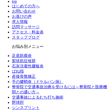
top
はじめての方へ
お問い合わせ
お喜びの声
求人情報
訪問マッサージ
アクセス・料金表
スタッフブログ
お悩み別メニュー
足底筋膜炎
梨状筋症候群
石灰沈着性腱板炎
ばね指
産後骨盤矯正
手の腱鞘炎（ドケルバン病）
整骨院で交通事故治療を受けるには～整骨院と医療機
関との通い方～
交通事故によるむち打ち施術
野球肘
シンスプリント