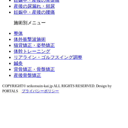
妊娠中・産後の骨盤痛
産後の尿漏れ・頻尿
妊娠中・産後の腰痛
施術別メニュー
整体
体外衝撃波施術
猫背矯正・姿勢矯正
体幹トレーニング
リアライン・ゴルフスイング調整
鍼灸
背骨矯正・骨盤矯正
産後骨盤矯正
COPYRIGHT© seikotsuin-kai.jp ALL RIGHTS RESERVED. Design by
PORTALS
プライバシーポリシー