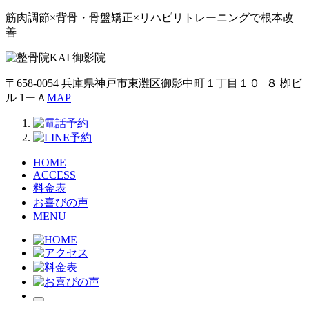
筋肉調節×背骨・骨盤矯正×リハビリトレーニングで根本改
善
〒658-0054 兵庫県神戸市東灘区御影中町１丁目１０−８ 栁ビ
ル 1ーＡ
MAP
HOME
ACCESS
料金表
お喜びの声
MENU