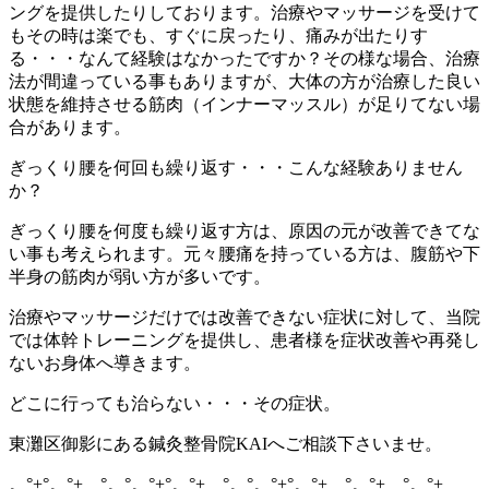
ングを提供したりしております。治療やマッサージを受けて
もその時は楽でも、すぐに戻ったり、痛みが出たりす
る・・・なんて経験はなかったですか？その様な場合、治療
法が間違っている事もありますが、大体の方が治療した良い
状態を維持させる筋肉（インナーマッスル）が足りてない場
合があります。
ぎっくり腰を何回も繰り返す・・・こんな経験ありません
か？
ぎっくり腰を何度も繰り返す方は、原因の元が改善できてな
い事も考えられます。元々腰痛を持っている方は、腹筋や下
半身の筋肉が弱い方が多いです。
治療やマッサージだけでは改善できない症状に対して、当院
では体幹トレーニングを提供し、患者様を症状改善や再発し
ないお身体へ導きます。
どこに行っても治らない・・・その症状。
東灘区御影にある鍼灸整骨院KAIへご相談下さいませ。
。°+°。°+ °。°。°+°。°+ °。°。°+°。°+ °。°+ °。°+