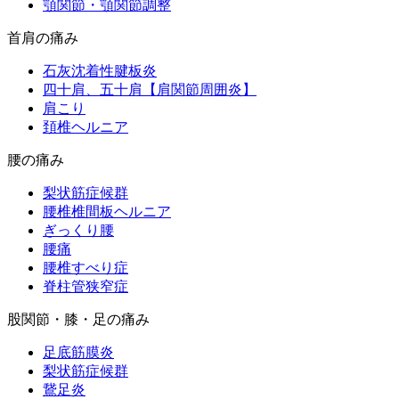
顎関節・顎関節調整
首肩の痛み
石灰沈着性腱板炎
四十肩、五十肩【肩関節周囲炎】
肩こり
頚椎ヘルニア
腰の痛み
梨状筋症候群
腰椎椎間板ヘルニア
ぎっくり腰
腰痛
腰椎すべり症
脊柱管狭窄症
股関節・膝・足の痛み
足底筋膜炎
梨状筋症候群
鵞足炎