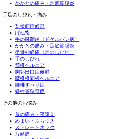
かかとの痛み・足底筋膜炎
手足のしびれ・痛み
梨状筋症候群
ばね指
手の腱鞘炎（ドケルバン病）
かかとの痛み・足底筋膜炎
坐骨神経痛（足のしびれ）
手のしびれ
頚椎ヘルニア
胸郭出口症候群
腰椎椎間板ヘルニア
腰椎すべり症
脊柱管狭窄症
その他のお悩み
首の痛み・寝違え
めまい・ふらつき
ストレートネック
片頭痛