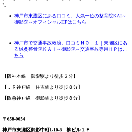
°。
神戸市東灘区にある口コミ、人気一位の整骨院KAI～
御影院～オフィシャルHPはこちら
神戸市で交通事故救済、口コミＮＯ，１｜東灘区にあ
る鍼灸整骨院ＫＡＩ～御影院～交通事故専用ＨＰはこ
ちら
【阪神本線 御影駅より徒歩２分】
【ＪＲ神戸線 住吉駅より徒歩８分】
【阪急神戸線 御影駅より徒歩８分】
〒
658-0054
神戸市東灘区御影中町
1-10-8
柳ビル１Ｆ